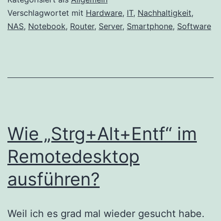
Verschlagwortet mit
Hardware
,
IT
,
Nachhaltigkeit
,
NAS
,
Notebook
,
Router
,
Server
,
Smartphone
,
Software
Wie „Strg+Alt+Entf“ im
Remotedesktop
ausführen?
Weil ich es grad mal wieder gesucht habe.