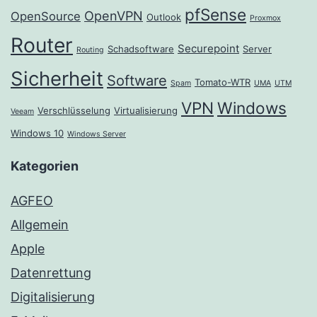
pfSense
OpenVPN
OpenSource
Outlook
Proxmox
Router
Securepoint
Schadsoftware
Server
Routing
Sicherheit
Software
Tomato-WTR
Spam
UMA
UTM
VPN
Windows
Verschlüsselung
Virtualisierung
Veeam
Windows 10
Windows Server
Kategorien
AGFEO
Allgemein
Apple
Datenrettung
Digitalisierung