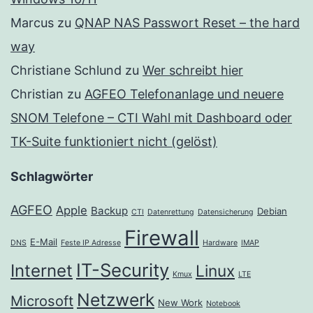
Marcus
zu
QNAP NAS Passwort Reset – the hard
way
Christiane Schlund
zu
Wer schreibt hier
Christian
zu
AGFEO Telefonanlage und neuere
SNOM Telefone – CTI Wahl mit Dashboard oder
TK-Suite funktioniert nicht (gelöst)
Schlagwörter
AGFEO
Apple
Backup
Debian
CTI
Datenrettung
Datensicherung
Firewall
E-Mail
DNS
Feste IP Adresse
Hardware
IMAP
IT-Security
Internet
Linux
Kmux
LTE
Netzwerk
Microsoft
New Work
Notebook