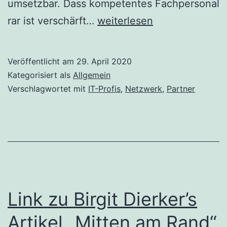
umsetzbar. Dass kompetentes Fachpersonal
IT-
rar ist verschärft…
weiterlesen
Profi
Netzwerk
Veröffentlicht am
29. April 2020
Mitteldeutschland
Kategorisiert als
Allgemein
Verschlagwortet mit
IT-Profis
,
Netzwerk
,
Partner
Link zu Birgit Dierker’s
Artikel „Mitten am Rand“