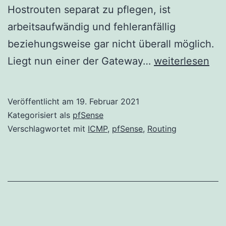
Hostrouten separat zu pflegen, ist
arbeitsaufwändig und fehleranfällig
beziehungsweise gar nicht überall möglich.
pfSense
Liegt nun einer der Gateway…
weiterlesen
–
Routing
Veröffentlicht am
19. Februar 2021
über
Kategorisiert als
pfSense
ein
Verschlagwortet mit
ICMP
,
pfSense
,
Routing
weiteres
Lokales
Gateway