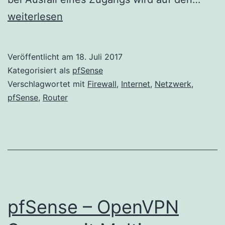
–
weiterlesen
Gate
Moni
Veröffentlicht am
18. Juli 2017
und
Kategorisiert als
pfSense
DNS
Verschlagwortet mit
Firewall
,
Internet
,
Netzwerk
,
pfSense
,
Router
pfSense – OpenVPN