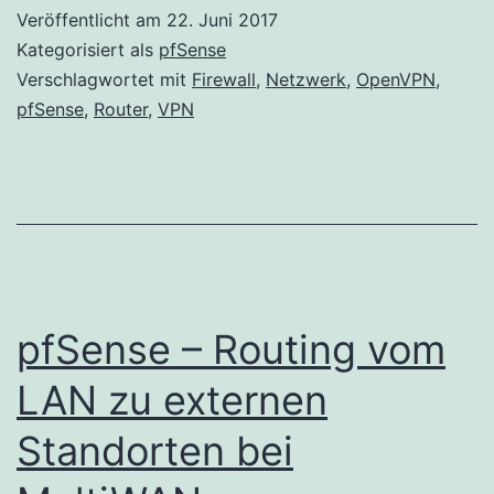
OpenVPN
Veröffentlicht am
22. Juni 2017
Server
Kategorisiert als
pfSense
mit
Verschlagwortet mit
Firewall
,
Netzwerk
,
OpenVPN
,
pfSense
,
Router
,
VPN
Multiwan
pfSense – Routing vom
LAN zu externen
Standorten bei