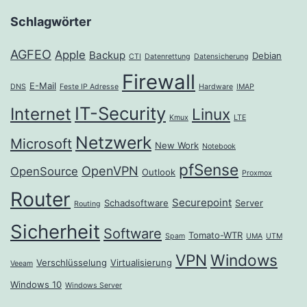
Schlagwörter
AGFEO
Apple
Backup
Debian
CTI
Datenrettung
Datensicherung
Firewall
E-Mail
DNS
Feste IP Adresse
Hardware
IMAP
IT-Security
Internet
Linux
Kmux
LTE
Netzwerk
Microsoft
New Work
Notebook
pfSense
OpenVPN
OpenSource
Outlook
Proxmox
Router
Securepoint
Schadsoftware
Server
Routing
Sicherheit
Software
Tomato-WTR
Spam
UMA
UTM
VPN
Windows
Verschlüsselung
Virtualisierung
Veeam
Windows 10
Windows Server