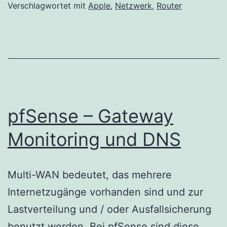
X
Verschlagwortet mit
Apple
,
Netzwerk
,
Router
einrichten
pfSense – Gateway
Monitoring und DNS
Multi-WAN bedeutet, das mehrere
Internetzugänge vorhanden sind und zur
Lastverteilung und / oder Ausfallsicherung
benutzt werden. Bei pfSense sind diese