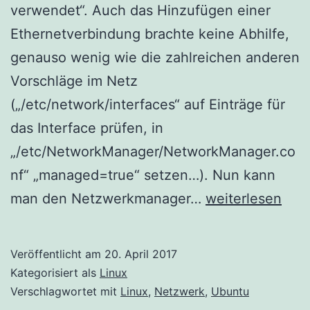
verwendet“. Auch das Hinzufügen einer
Ethernetverbindung brachte keine Abhilfe,
genauso wenig wie die zahlreichen anderen
Vorschläge im Netz
(„/etc/network/interfaces“ auf Einträge für
das Interface prüfen, in
„/etc/NetworkManager/NetworkManager.co
nf“ „managed=true“ setzen…). Nun kann
Ubuntu
man den Netzwerkmanager…
weiterlesen
Netzwerkmanag
–
Veröffentlicht am
20. April 2017
Ethernet
Kategorisiert als
Linux
Netz:
Verschlagwortet mit
Linux
,
Netzwerk
,
Ubuntu