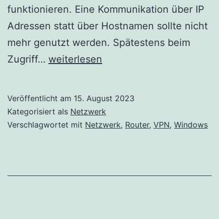
funktionieren. Eine Kommunikation über IP
Adressen statt über Hostnamen sollte nicht
mehr genutzt werden. Spätestens beim
DNS
Zugriff…
weiterlesen
Auflösung
über
Veröffentlicht am
15. August 2023
VPN
Kategorisiert als
Netzwerk
Tunnel
Verschlagwortet mit
Netzwerk
,
Router
,
VPN
,
Windows
mit
Windows
10/11