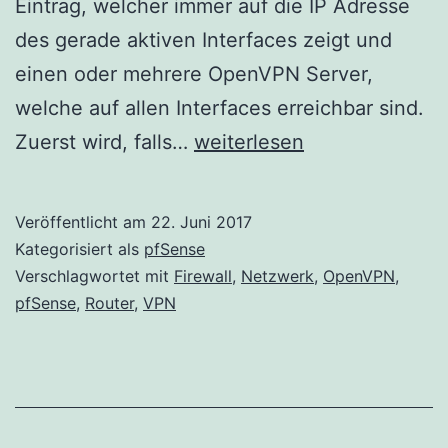
Eintrag, welcher immer auf die IP Adresse
des gerade aktiven Interfaces zeigt und
einen oder mehrere OpenVPN Server,
welche auf allen Interfaces erreichbar sind.
pfSense
Zuerst wird, falls…
weiterlesen
–
OpenVPN
Veröffentlicht am
22. Juni 2017
Server
Kategorisiert als
pfSense
mit
Verschlagwortet mit
Firewall
,
Netzwerk
,
OpenVPN
,
pfSense
,
Router
,
VPN
Multiwan