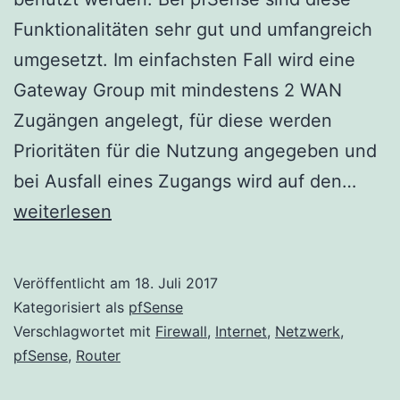
Funktionalitäten sehr gut und umfangreich
umgesetzt. Im einfachsten Fall wird eine
Gateway Group mit mindestens 2 WAN
Zugängen angelegt, für diese werden
Prioritäten für die Nutzung angegeben und
pfSe
bei Ausfall eines Zugangs wird auf den…
–
weiterlesen
Gate
Moni
Veröffentlicht am
18. Juli 2017
und
Kategorisiert als
pfSense
DNS
Verschlagwortet mit
Firewall
,
Internet
,
Netzwerk
,
pfSense
,
Router