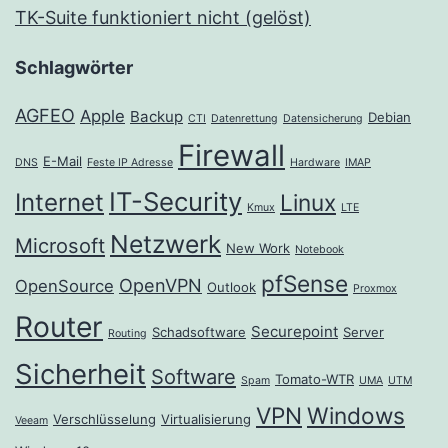
TK-Suite funktioniert nicht (gelöst)
Schlagwörter
AGFEO
Apple
Backup
Debian
CTI
Datenrettung
Datensicherung
Firewall
E-Mail
DNS
Feste IP Adresse
Hardware
IMAP
IT-Security
Internet
Linux
Kmux
LTE
Netzwerk
Microsoft
New Work
Notebook
pfSense
OpenVPN
OpenSource
Outlook
Proxmox
Router
Securepoint
Schadsoftware
Server
Routing
Sicherheit
Software
Tomato-WTR
Spam
UMA
UTM
VPN
Windows
Verschlüsselung
Virtualisierung
Veeam