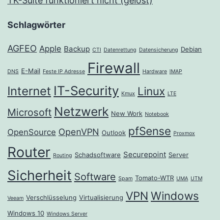
TK-Suite funktioniert nicht (gelöst)
Schlagwörter
AGFEO
Apple
Backup
Debian
CTI
Datenrettung
Datensicherung
Firewall
E-Mail
DNS
Feste IP Adresse
Hardware
IMAP
IT-Security
Internet
Linux
Kmux
LTE
Netzwerk
Microsoft
New Work
Notebook
pfSense
OpenVPN
OpenSource
Outlook
Proxmox
Router
Securepoint
Schadsoftware
Server
Routing
Sicherheit
Software
Tomato-WTR
Spam
UMA
UTM
VPN
Windows
Verschlüsselung
Virtualisierung
Veeam
Windows 10
Windows Server