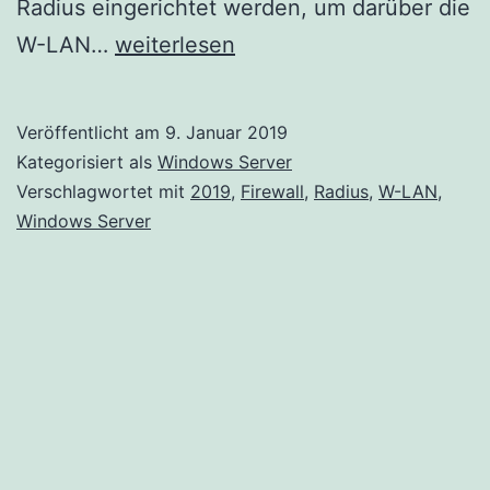
Radius eingerichtet werden, um darüber die
Windows
W-LAN…
weiterlesen
Server
2019
Veröffentlicht am
9. Januar 2019
als
Kategorisiert als
Windows Server
Radius
Verschlagwortet mit
2019
,
Firewall
,
Radius
,
W-LAN
,
Windows Server
Server