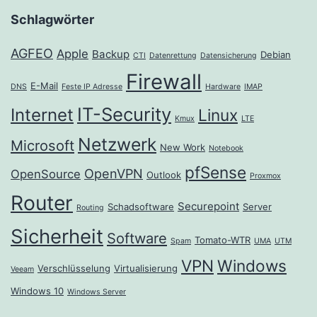
Schlagwörter
AGFEO
Apple
Backup
Debian
CTI
Datenrettung
Datensicherung
Firewall
E-Mail
DNS
Feste IP Adresse
Hardware
IMAP
IT-Security
Internet
Linux
Kmux
LTE
Netzwerk
Microsoft
New Work
Notebook
pfSense
OpenVPN
OpenSource
Outlook
Proxmox
Router
Securepoint
Schadsoftware
Server
Routing
Sicherheit
Software
Tomato-WTR
Spam
UMA
UTM
VPN
Windows
Verschlüsselung
Virtualisierung
Veeam
Windows 10
Windows Server