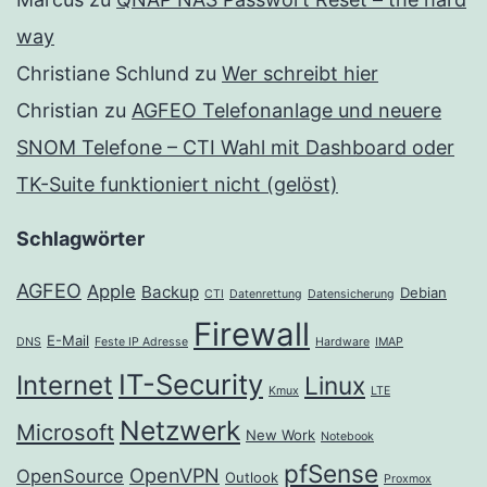
way
Christiane Schlund
zu
Wer schreibt hier
Christian
zu
AGFEO Telefonanlage und neuere
SNOM Telefone – CTI Wahl mit Dashboard oder
TK-Suite funktioniert nicht (gelöst)
Schlagwörter
AGFEO
Apple
Backup
Debian
CTI
Datenrettung
Datensicherung
Firewall
E-Mail
DNS
Feste IP Adresse
Hardware
IMAP
IT-Security
Internet
Linux
Kmux
LTE
Netzwerk
Microsoft
New Work
Notebook
pfSense
OpenVPN
OpenSource
Outlook
Proxmox