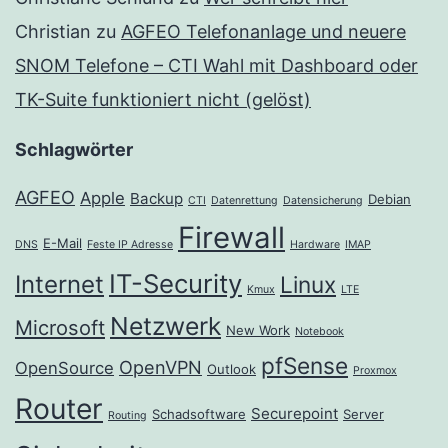
Christian
zu
AGFEO Telefonanlage und neuere
SNOM Telefone – CTI Wahl mit Dashboard oder
TK-Suite funktioniert nicht (gelöst)
Schlagwörter
AGFEO
Apple
Backup
Debian
CTI
Datenrettung
Datensicherung
Firewall
E-Mail
DNS
Feste IP Adresse
Hardware
IMAP
IT-Security
Internet
Linux
Kmux
LTE
Netzwerk
Microsoft
New Work
Notebook
pfSense
OpenVPN
OpenSource
Outlook
Proxmox
Router
Securepoint
Schadsoftware
Server
Routing