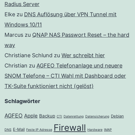
Radius Server
Elke
zu
DNS Auflösung über VPN Tunnel mit
Windows 10/11
Marcus
zu
QNAP NAS Passwort Reset – the hard
way
Christiane Schlund
zu
Wer schreibt hier
Christian
zu
AGFEO Telefonanlage und neuere
SNOM Telefone – CTI Wahl mit Dashboard oder
TK-Suite funktioniert nicht (gelöst)
Schlagwörter
AGFEO
Apple
Backup
Debian
CTI
Datenrettung
Datensicherung
Firewall
E-Mail
DNS
Feste IP Adresse
Hardware
IMAP