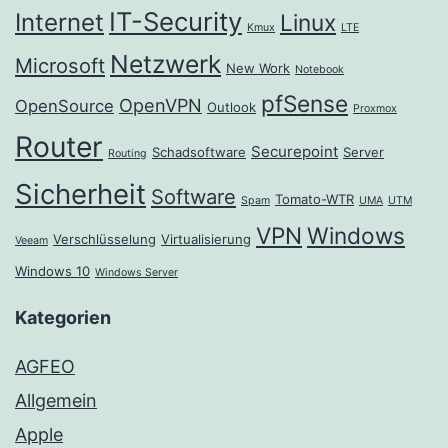
IT-Security
Internet
Linux
Kmux
LTE
Netzwerk
Microsoft
New Work
Notebook
pfSense
OpenVPN
OpenSource
Outlook
Proxmox
Router
Securepoint
Schadsoftware
Server
Routing
Sicherheit
Software
Tomato-WTR
Spam
UMA
UTM
VPN
Windows
Verschlüsselung
Virtualisierung
Veeam
Windows 10
Windows Server
Kategorien
AGFEO
Allgemein
Apple