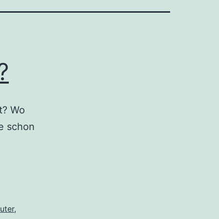
?
t? Wo
e schon
uter
,