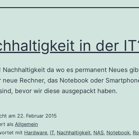
hhaltigkeit in der IT
 Nachhaltigkeit da wo es permanent Neues gib
r neue Rechner, das Notebook oder Smartphon
 sind, bevor wir diese ausgepackt haben.
icht am
22. Februar 2015
ert als
Allgemein
wortet mit
Hardware
,
IT
,
Nachhaltigkeit
,
NAS
,
Notebook
,
Ro