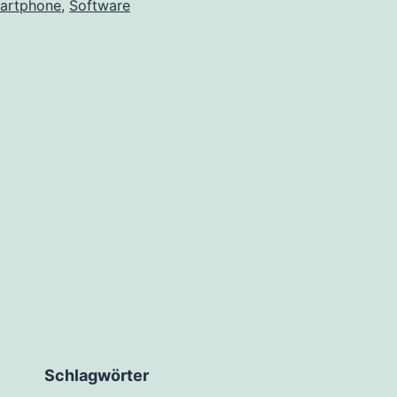
artphone
,
Software
Schlagwörter