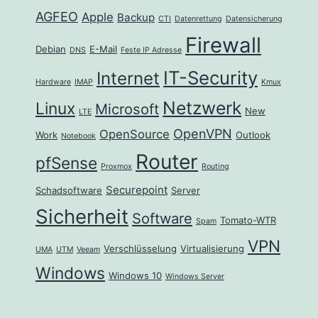
AGFEO
Apple
Backup
CTI
Datenrettung
Datensicherung
Firewall
Debian
E-Mail
DNS
Feste IP Adresse
IT-Security
Internet
Hardware
IMAP
Kmux
Netzwerk
Linux
Microsoft
New
LTE
OpenVPN
OpenSource
Work
Outlook
Notebook
Router
pfSense
Proxmox
Routing
Securepoint
Schadsoftware
Server
Sicherheit
Software
Tomato-WTR
Spam
VPN
Verschlüsselung
Virtualisierung
UMA
UTM
Veeam
Windows
Windows 10
Windows Server