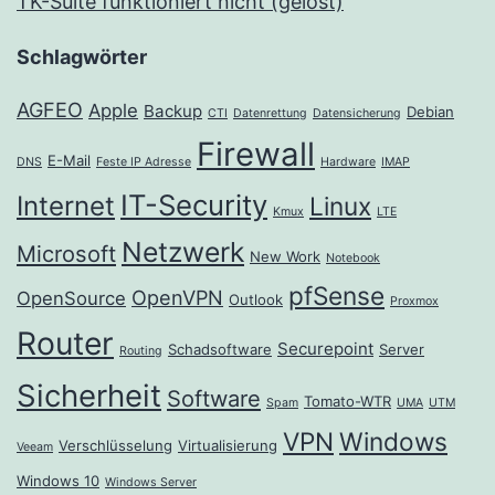
TK-Suite funktioniert nicht (gelöst)
Schlagwörter
AGFEO
Apple
Backup
Debian
CTI
Datenrettung
Datensicherung
Firewall
E-Mail
DNS
Feste IP Adresse
Hardware
IMAP
IT-Security
Internet
Linux
Kmux
LTE
Netzwerk
Microsoft
New Work
Notebook
pfSense
OpenVPN
OpenSource
Outlook
Proxmox
Router
Securepoint
Schadsoftware
Server
Routing
Sicherheit
Software
Tomato-WTR
Spam
UMA
UTM
VPN
Windows
Verschlüsselung
Virtualisierung
Veeam
Windows 10
Windows Server