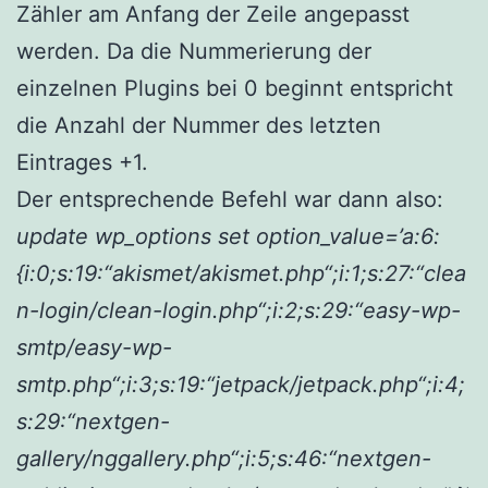
Zähler am Anfang der Zeile angepasst
werden. Da die Nummerierung der
einzelnen Plugins bei 0 beginnt entspricht
die Anzahl der Nummer des letzten
Eintrages +1.
Der entsprechende Befehl war dann also:
update wp_options set option_value=’a:6:
{i:0;s:19:“akismet/akismet.php“;i:1;s:27:“clea
n-login/clean-login.php“;i:2;s:29:“easy-wp-
smtp/easy-wp-
smtp.php“;i:3;s:19:“jetpack/jetpack.php“;i:4;
s:29:“nextgen-
gallery/nggallery.php“;i:5;s:46:“nextgen-