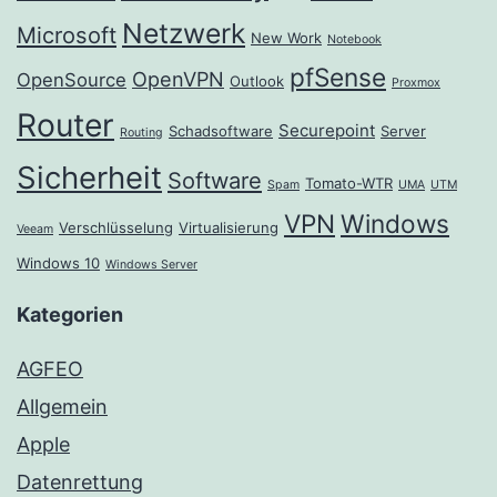
Netzwerk
Microsoft
New Work
Notebook
pfSense
OpenVPN
OpenSource
Outlook
Proxmox
Router
Securepoint
Schadsoftware
Server
Routing
Sicherheit
Software
Tomato-WTR
Spam
UMA
UTM
VPN
Windows
Verschlüsselung
Virtualisierung
Veeam
Windows 10
Windows Server
Kategorien
AGFEO
Allgemein
Apple
Datenrettung