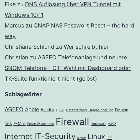
Elke
zu
DNS Auflösung über VPN Tunnel mit
Windows 10/11
Marcus
zu
QNAP NAS Passwort Reset – the hard
way
Christiane Schlund
zu
Wer schreibt hier
Christian
zu
AGFEO Telefonanlage und neuere
SNOM Telefone – CTI Wahl mit Dashboard oder
TK-Suite funktioniert nicht (gelöst)
Schlagwörter
AGFEO
Apple
Backup
Debian
CTI
Datenrettung
Datensicherung
Firewall
E-Mail
DNS
Feste IP Adresse
Hardware
IMAP
IT-Security
Internet
Linux
Kmux
LTE