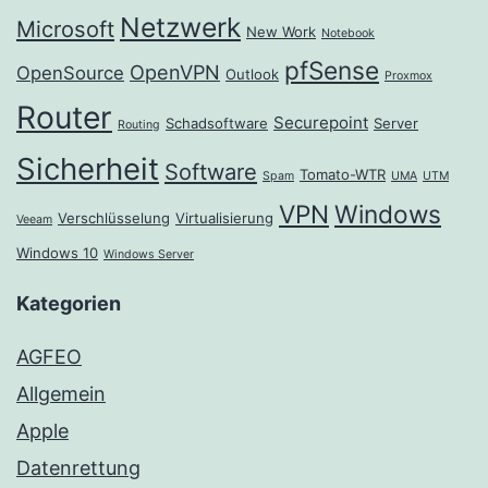
Netzwerk
Microsoft
New Work
Notebook
pfSense
OpenVPN
OpenSource
Outlook
Proxmox
Router
Securepoint
Schadsoftware
Server
Routing
Sicherheit
Software
Tomato-WTR
Spam
UMA
UTM
VPN
Windows
Verschlüsselung
Virtualisierung
Veeam
Windows 10
Windows Server
Kategorien
AGFEO
Allgemein
Apple
Datenrettung