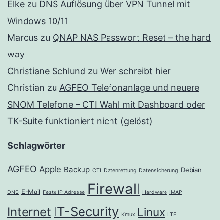
Elke
zu
DNS Auflösung über VPN Tunnel mit
Windows 10/11
Marcus
zu
QNAP NAS Passwort Reset – the hard
way
Christiane Schlund
zu
Wer schreibt hier
Christian
zu
AGFEO Telefonanlage und neuere
SNOM Telefone – CTI Wahl mit Dashboard oder
TK-Suite funktioniert nicht (gelöst)
Schlagwörter
AGFEO
Apple
Backup
Debian
CTI
Datenrettung
Datensicherung
Firewall
E-Mail
DNS
Feste IP Adresse
Hardware
IMAP
IT-Security
Internet
Linux
Kmux
LTE