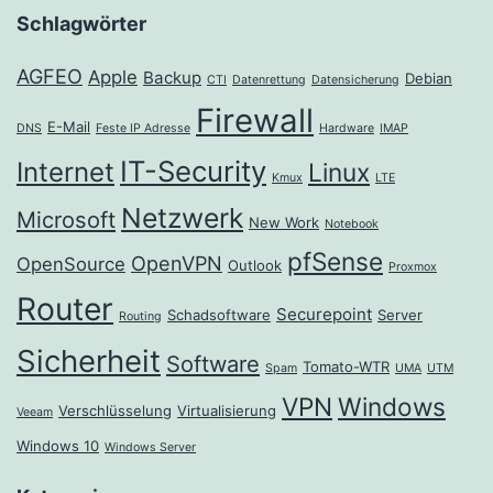
Schlagwörter
AGFEO
Apple
Backup
Debian
CTI
Datenrettung
Datensicherung
Firewall
E-Mail
DNS
Feste IP Adresse
Hardware
IMAP
IT-Security
Internet
Linux
Kmux
LTE
Netzwerk
Microsoft
New Work
Notebook
pfSense
OpenVPN
OpenSource
Outlook
Proxmox
Router
Securepoint
Schadsoftware
Server
Routing
Sicherheit
Software
Tomato-WTR
Spam
UMA
UTM
VPN
Windows
Verschlüsselung
Virtualisierung
Veeam
Windows 10
Windows Server