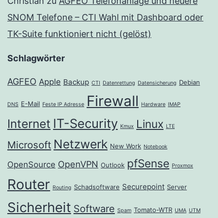
Christian
zu
AGFEO Telefonanlage und neuere
SNOM Telefone – CTI Wahl mit Dashboard oder
TK-Suite funktioniert nicht (gelöst)
Schlagwörter
AGFEO
Apple
Backup
Debian
CTI
Datenrettung
Datensicherung
Firewall
E-Mail
DNS
Feste IP Adresse
Hardware
IMAP
IT-Security
Internet
Linux
Kmux
LTE
Netzwerk
Microsoft
New Work
Notebook
pfSense
OpenVPN
OpenSource
Outlook
Proxmox
Router
Securepoint
Schadsoftware
Server
Routing
Sicherheit
Software
Tomato-WTR
Spam
UMA
UTM