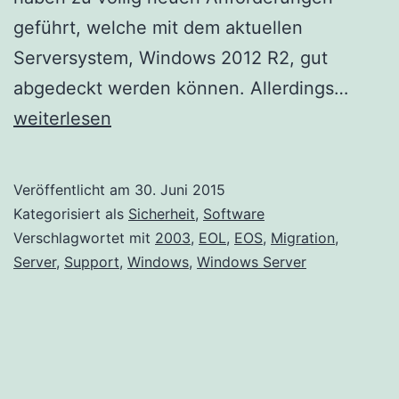
geführt, welche mit dem aktuellen
Serversystem, Windows 2012 R2, gut
Ende
abgedeckt werden können. Allerdings…
des
weiterlesen
Suppo
von
Veröffentlicht am
30. Juni 2015
2003
Kategorisiert als
Sicherheit
,
Software
Serve
Verschlagwortet mit
2003
,
EOL
,
EOS
,
Migration
,
Server
,
Support
,
Windows
,
Windows Server
–
was
tun
wenn
keine