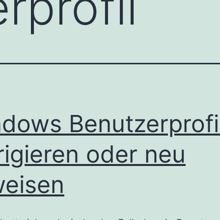
rprofil
dows Benutzerprofi
rigieren oder neu
eisen