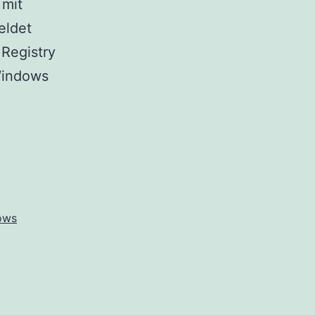
 mit
eldet
 Registry
indows
ows