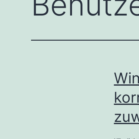
Benutze
Win
kor
zuw