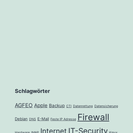
Schlagwörter
AGFEO
Apple
Backup
CTI
Datenrettung
Datensicherung
Firewall
Debian
E-Mail
DNS
Feste IP Adresse
IT-Security
Internet
Hardware
IMAP
Kmux