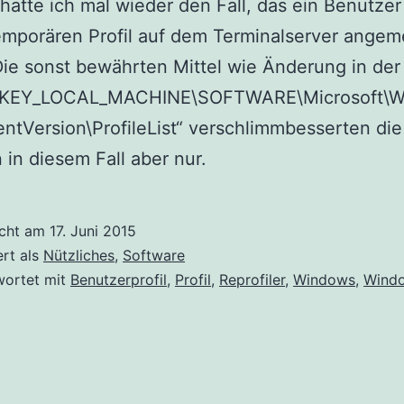
 hatte ich mal wieder den Fall, das ein Benutzer
mporären Profil auf dem Terminalserver angem
ie sonst bewährten Mittel wie Änderung in der
HKEY_LOCAL_MACHINE\SOFTWARE\Microsoft\W
ntVersion\ProfileList“ verschlimmbesserten die
n in diesem Fall aber nur.
icht am
17. Juni 2015
ert als
Nützliches
,
Software
wortet mit
Benutzerprofil
,
Profil
,
Reprofiler
,
Windows
,
Wind