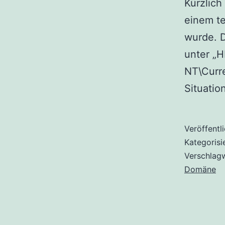
Kürzlich
einem te
wurde. D
unter „
NT\Curre
Situatio
Veröffentl
Kategorisi
Verschlag
Domäne