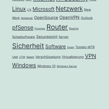
Netzwerk
Linux
Microsoft
New
LTE
OpenVPN
OpenSource
Work
Outlook
Notebook
Router
pfSense
Proxmox
Routing
Securepoint
Schadsoftware
Server
Sicherheit
Software
Tomato-WTR
Spam
VPN
Verschlüsselung
Virtualisierung
UMA
UTM
Veeam
Windows
Windows 10
Windows Server