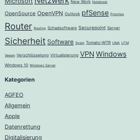
Netzwerk
Microsoft
New Work
Notebook
pfSense
OpenVPN
OpenSource
Outlook
Proxmox
Router
Securepoint
Schadsoftware
Server
Routing
Sicherheit
Software
Tomato-WTR
Spam
UMA
UTM
VPN
Windows
Verschlüsselung
Virtualisierung
Veeam
Windows 10
Windows Server
Kategorien
AGFEO
Allgemein
Apple
Datenrettung
Digitalisierung