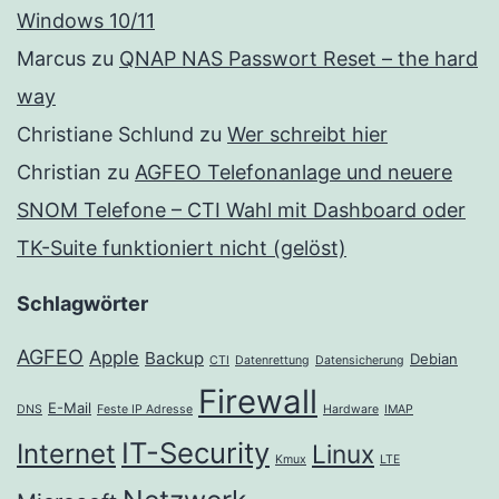
Windows 10/11
Marcus
zu
QNAP NAS Passwort Reset – the hard
way
Christiane Schlund
zu
Wer schreibt hier
Christian
zu
AGFEO Telefonanlage und neuere
SNOM Telefone – CTI Wahl mit Dashboard oder
TK-Suite funktioniert nicht (gelöst)
Schlagwörter
AGFEO
Apple
Backup
Debian
CTI
Datenrettung
Datensicherung
Firewall
E-Mail
DNS
Feste IP Adresse
Hardware
IMAP
IT-Security
Internet
Linux
Kmux
LTE