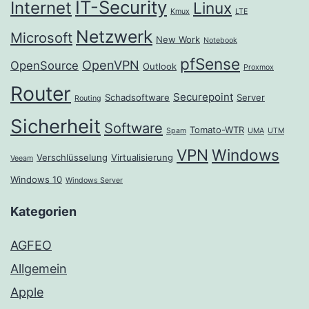
IT-Security
Internet
Linux
Kmux
LTE
Netzwerk
Microsoft
New Work
Notebook
pfSense
OpenVPN
OpenSource
Outlook
Proxmox
Router
Securepoint
Schadsoftware
Server
Routing
Sicherheit
Software
Tomato-WTR
Spam
UMA
UTM
VPN
Windows
Verschlüsselung
Virtualisierung
Veeam
Windows 10
Windows Server
Kategorien
AGFEO
Allgemein
Apple