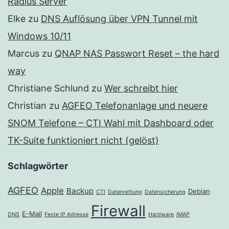
Radius Server
Elke
zu
DNS Auflösung über VPN Tunnel mit
Windows 10/11
Marcus
zu
QNAP NAS Passwort Reset – the hard
way
Christiane Schlund
zu
Wer schreibt hier
Christian
zu
AGFEO Telefonanlage und neuere
SNOM Telefone – CTI Wahl mit Dashboard oder
TK-Suite funktioniert nicht (gelöst)
Schlagwörter
AGFEO
Apple
Backup
Debian
CTI
Datenrettung
Datensicherung
Firewall
E-Mail
DNS
Feste IP Adresse
Hardware
IMAP