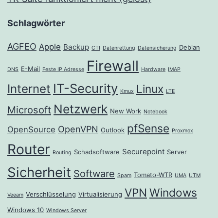
Schlagwörter
AGFEO
Apple
Backup
Debian
CTI
Datenrettung
Datensicherung
Firewall
E-Mail
DNS
Feste IP Adresse
Hardware
IMAP
IT-Security
Internet
Linux
Kmux
LTE
Netzwerk
Microsoft
New Work
Notebook
pfSense
OpenVPN
OpenSource
Outlook
Proxmox
Router
Securepoint
Schadsoftware
Server
Routing
Sicherheit
Software
Tomato-WTR
Spam
UMA
UTM
VPN
Windows
Verschlüsselung
Virtualisierung
Veeam
Windows 10
Windows Server