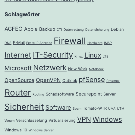
Schlagwörter
AGFEO
Apple
Backup
Debian
CTI
Datenrettung
Datensicherung
Firewall
E-Mail
DNS
Feste IP Adresse
Hardware
IMAP
IT-Security
Internet
Linux
Kmux
LTE
Netzwerk
Microsoft
New Work
Notebook
pfSense
OpenVPN
OpenSource
Outlook
Proxmox
Router
Securepoint
Schadsoftware
Server
Routing
Sicherheit
Software
Tomato-WTR
Spam
UMA
UTM
VPN
Windows
Verschlüsselung
Virtualisierung
Veeam
Windows 10
Windows Server