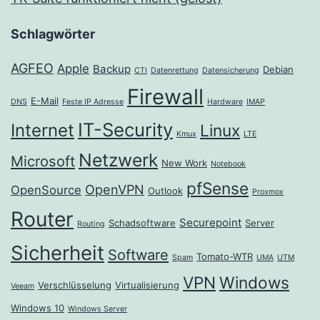
Schlagwörter
AGFEO
Apple
Backup
Debian
CTI
Datenrettung
Datensicherung
Firewall
E-Mail
DNS
Feste IP Adresse
Hardware
IMAP
IT-Security
Internet
Linux
Kmux
LTE
Netzwerk
Microsoft
New Work
Notebook
pfSense
OpenVPN
OpenSource
Outlook
Proxmox
Router
Securepoint
Schadsoftware
Server
Routing
Sicherheit
Software
Tomato-WTR
Spam
UMA
UTM
VPN
Windows
Verschlüsselung
Virtualisierung
Veeam
Windows 10
Windows Server