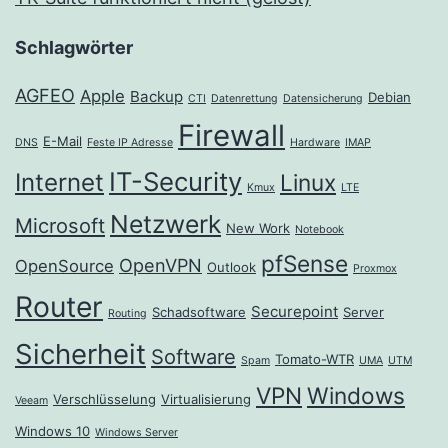
Schlagwörter
AGFEO
Apple
Backup
Debian
CTI
Datenrettung
Datensicherung
Firewall
E-Mail
DNS
Feste IP Adresse
Hardware
IMAP
IT-Security
Internet
Linux
Kmux
LTE
Netzwerk
Microsoft
New Work
Notebook
pfSense
OpenVPN
OpenSource
Outlook
Proxmox
Router
Securepoint
Schadsoftware
Server
Routing
Sicherheit
Software
Tomato-WTR
Spam
UMA
UTM
VPN
Windows
Verschlüsselung
Virtualisierung
Veeam
Windows 10
Windows Server